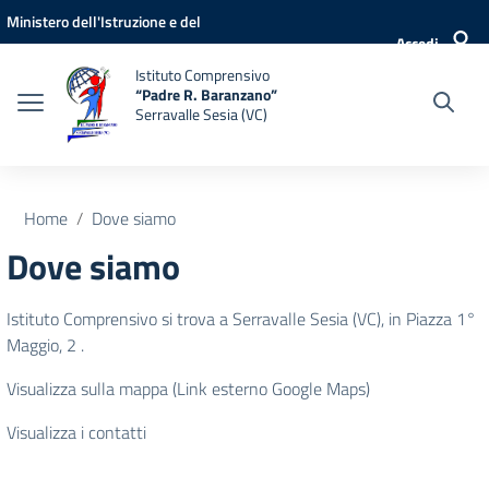
Vai ai contenuti
Vai al menu di navigazione
Vai al footer
Ministero dell'Istruzione e del
Accedi
Merito
Istituto Comprensivo
“Padre R. Baranzano”
Serravalle Sesia (VC)
Home
Dove siamo
Dove siamo
Istituto Comprensivo si trova a Serravalle Sesia (VC), in Piazza 1°
Maggio, 2 .
Visualizza sulla mappa (Link esterno Google Maps)
Visualizza i contatti