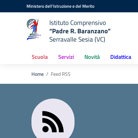
Vai ai contenuti
Vai al menu di navigazione
Vai al footer
Ministero dell'Istruzione e del Merito
Istituto Comprensivo
“Padre R. Baranzano”
Serravalle Sesia (VC)
Scuola
Servizi
Novità
Didattica
Home
Feed RSS