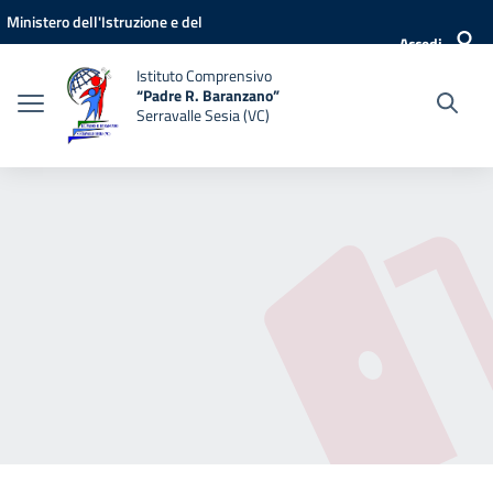
Vai ai contenuti
Vai al menu di navigazione
Vai al footer
Ministero dell'Istruzione e del
Accedi
Merito
Istituto Comprensivo
“Padre R. Baranzano”
Serravalle Sesia (VC)