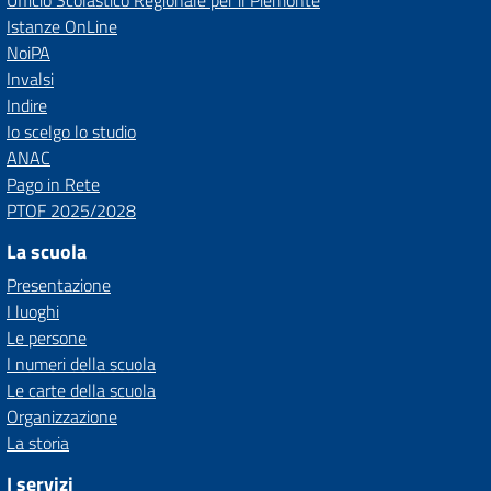
Ufficio Scolastico Regionale per il Piemonte
Istanze OnLine
NoiPA
Invalsi
Indire
Io scelgo lo studio
ANAC
Pago in Rete
PTOF 2025/2028
La scuola
Presentazione
I luoghi
Le persone
I numeri della scuola
Le carte della scuola
Organizzazione
La storia
I servizi