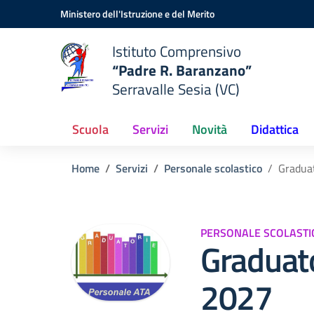
Vai ai contenuti
Vai al menu di navigazione
Vai al footer
Ministero dell'Istruzione e del Merito
Istituto Comprensivo
“Padre R. Baranzano”
Serravalle Sesia (VC)
Scuola
Servizi
Novità
Didattica
Home
Servizi
Personale scolastico
Gradua
PERSONALE SCOLASTI
Graduat
2027