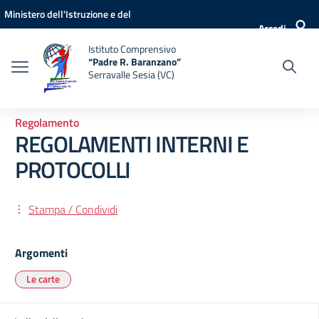
Vai ai contenuti
Vai al menu di navigazione
Vai al footer
Ministero dell'Istruzione e del
Accedi
Merito
Istituto Comprensivo
“Padre R. Baranzano”
Serravalle Sesia (VC)
Regolamento
REGOLAMENTI INTERNI E
PROTOCOLLI
Stampa / Condividi
Argomenti
Le carte